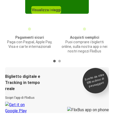
Visualizza i viaggi
Pagamenti sicuri
Acquisti semplici
Paga con Paypal, Apple Pay,
Puoi comprare i biglietti
Visa e carte internazionali
online, sulla nostra app o nei
nostri negozi FlixBus
Scelto da oltre
500
Biglietto digitale e
milioni di
Tracking in tempo
passeggeri
reale
Scopri l’app di FlixBus