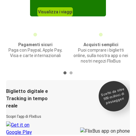
Visualizza i viaggi
Pagamenti sicuri
Acquisti semplici
Paga con Paypal, Apple Pay,
Puoi comprare i biglietti
Visa e carte internazionali
online, sulla nostra app o nei
nostri negozi FlixBus
Scelto da oltre
500
Biglietto digitale e
milioni di
Tracking in tempo
passeggeri
reale
Scopri l’app di FlixBus