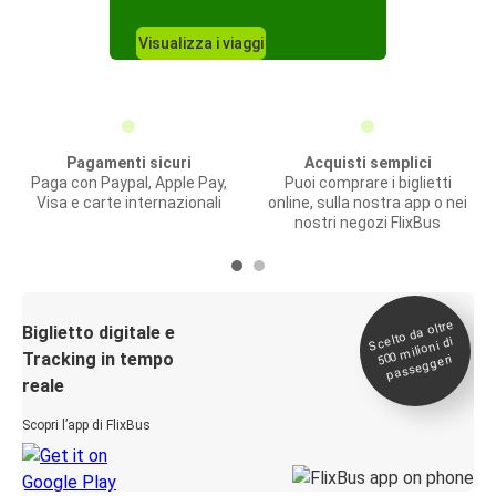
Visualizza i viaggi
Pagamenti sicuri
Acquisti semplici
Paga con Paypal, Apple Pay,
Puoi comprare i biglietti
Visa e carte internazionali
online, sulla nostra app o nei
nostri negozi FlixBus
Scelto da oltre
500
Biglietto digitale e
milioni di
Tracking in tempo
passeggeri
reale
Scopri l’app di FlixBus