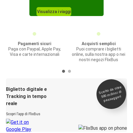
Visualizza i viaggi
Pagamenti sicuri
Acquisti semplici
Paga con Paypal, Apple Pay,
Puoi comprare i biglietti
Visa e carte internazionali
online, sulla nostra app o nei
nostri negozi FlixBus
Scelto da oltre
500
Biglietto digitale e
milioni di
Tracking in tempo
passeggeri
reale
Scopri l’app di FlixBus