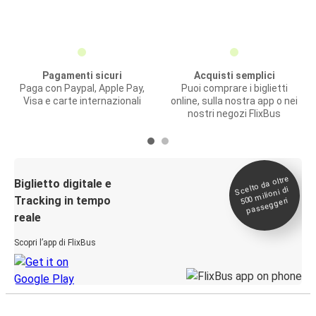
Pagamenti sicuri
Acquisti semplici
Paga con Paypal, Apple Pay,
Puoi comprare i biglietti
Visa e carte internazionali
online, sulla nostra app o nei
nostri negozi FlixBus
Scelto da oltre
500
Biglietto digitale e
milioni di
Tracking in tempo
passeggeri
reale
Scopri l’app di FlixBus