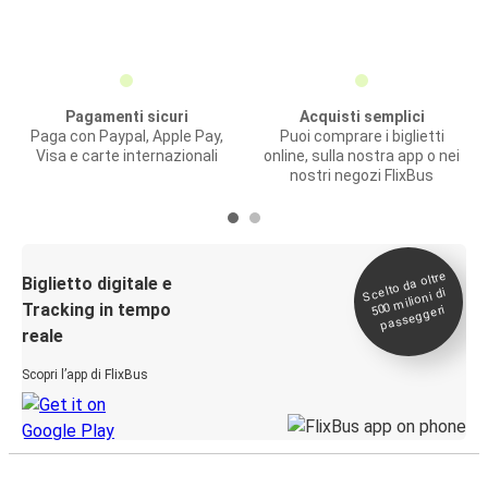
Pagamenti sicuri
Acquisti semplici
Paga con Paypal, Apple Pay,
Puoi comprare i biglietti
Visa e carte internazionali
online, sulla nostra app o nei
nostri negozi FlixBus
Scelto da oltre
500
Biglietto digitale e
milioni di
Tracking in tempo
passeggeri
reale
Scopri l’app di FlixBus