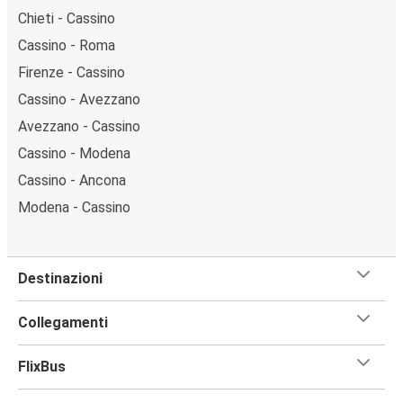
Chieti - Cassino
Cassino - Roma
Firenze - Cassino
Cassino - Avezzano
Avezzano - Cassino
Cassino - Modena
Cassino - Ancona
Modena - Cassino
Destinazioni
Collegamenti
FlixBus