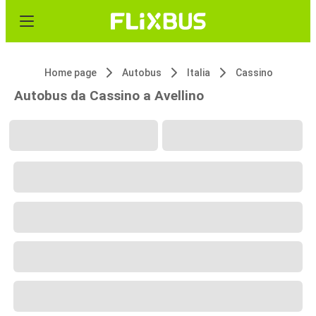
Home page
Autobus
Italia
Cassino
Autobus da Cassino a Avellino