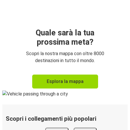
Quale sarà la tua
prossima meta?
Scopri la nostra mappa con oltre 8000
destinazioni in tutto il mondo.
Esplora la mappa
Scopri i collegamenti più popolari