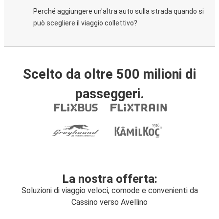
Perché aggiungere un'altra auto sulla strada quando si
può scegliere il viaggio collettivo?
Scelto da oltre 500 milioni di
passeggeri.
La nostra offerta:
Soluzioni di viaggio veloci, comode e convenienti da
Cassino verso Avellino