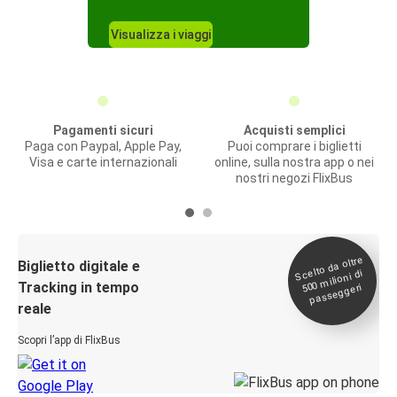
Visualizza i viaggi
Pagamenti sicuri
Acquisti semplici
Paga con Paypal, Apple Pay,
Puoi comprare i biglietti
Visa e carte internazionali
online, sulla nostra app o nei
nostri negozi FlixBus
Scelto da oltre
500
Biglietto digitale e
milioni di
Tracking in tempo
passeggeri
reale
Scopri l’app di FlixBus