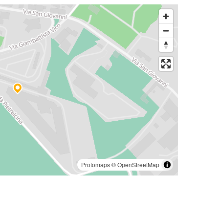
Protomaps
©
OpenStreetMap