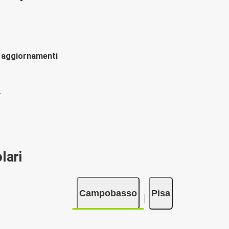
li aggiornamenti
lari
Campobasso
Pisa