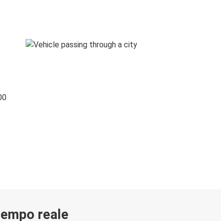
00
 tempo reale