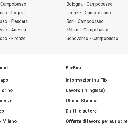
- Campobasso
Bologna - Campobasso
so - Foggia
Firenze - Campobasso
so - Pescara
Bari - Campobasso
sso - Ancona
Milano - Campobasso
so - Firenze
Benevento - Campobasso
enti
FlixBus
apoli
Informazioni su Flix
 Torino
Lavoro (in inglese)
irenze
Ufficio Stampa
poli
Diritti d'autore
- Milano
Offerte di lavoro per autisti/e