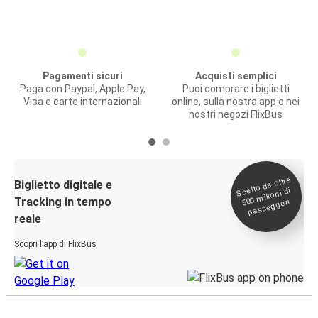
Pagamenti sicuri
Acquisti semplici
Paga con Paypal, Apple Pay,
Puoi comprare i biglietti
Visa e carte internazionali
online, sulla nostra app o nei
nostri negozi FlixBus
Scelto da oltre
500
Biglietto digitale e
milioni di
Tracking in tempo
passeggeri
reale
Scopri l’app di FlixBus