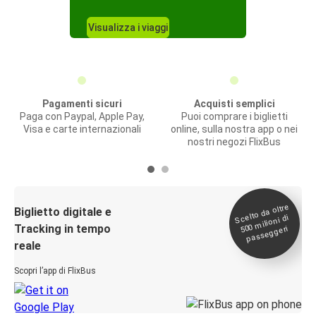
Visualizza i viaggi
Pagamenti sicuri
Acquisti semplici
Paga con Paypal, Apple Pay,
Puoi comprare i biglietti
Visa e carte internazionali
online, sulla nostra app o nei
nostri negozi FlixBus
Scelto da oltre
500
Biglietto digitale e
milioni di
Tracking in tempo
passeggeri
reale
Scopri l’app di FlixBus