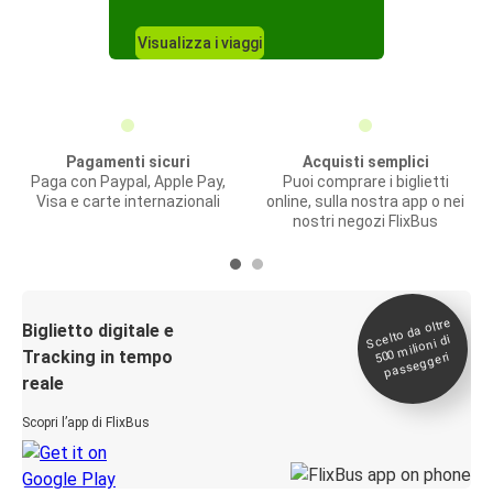
Visualizza i viaggi
Pagamenti sicuri
Acquisti semplici
Paga con Paypal, Apple Pay,
Puoi comprare i biglietti
Visa e carte internazionali
online, sulla nostra app o nei
nostri negozi FlixBus
Scelto da oltre
500
Biglietto digitale e
milioni di
Tracking in tempo
passeggeri
reale
Scopri l’app di FlixBus