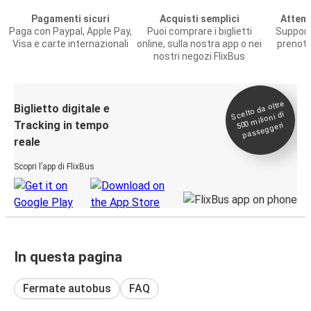
Pagamenti sicuri
Acquisti semplici
Attenz
Paga con Paypal, Apple Pay,
Puoi comprare i biglietti
Support
Visa e carte internazionali
online, sulla nostra app o nei
prenota
nostri negozi FlixBus
Scelto da oltre
500
Biglietto digitale e
milioni di
Tracking in tempo
passeggeri
reale
Scopri l’app di FlixBus
In questa pagina
Fermate autobus
FAQ