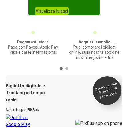
Visualizza i viaggi
Pagamenti sicuri
Acquisti semplici
Paga con Paypal, Apple Pay,
Puoi comprare i biglietti
Visa e carte internazionali
online, sulla nostra app o nei
nostri negozi FlixBus
Scelto da oltre
500
Biglietto digitale e
milioni di
Tracking in tempo
passeggeri
reale
Scopri l’app di FlixBus