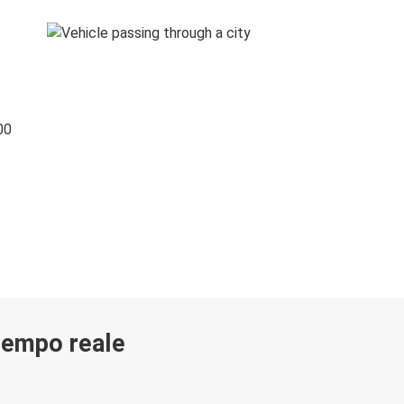
00
 tempo reale