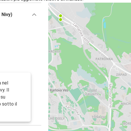
 Nivy)
a nel
y. Il
 su
 sotto il