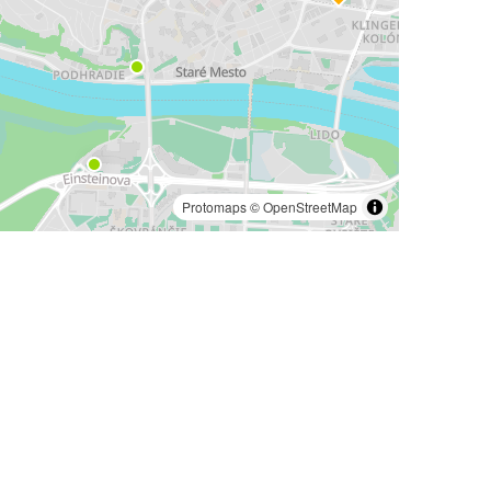
Protomaps
©
OpenStreetMap