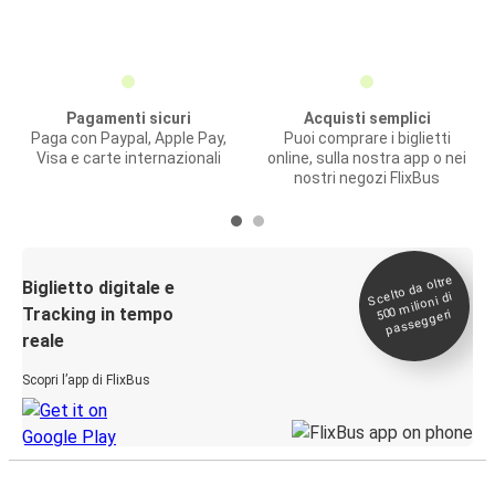
Pagamenti sicuri
Acquisti semplici
Paga con Paypal, Apple Pay,
Puoi comprare i biglietti
Visa e carte internazionali
online, sulla nostra app o nei
nostri negozi FlixBus
Scelto da oltre
500
Biglietto digitale e
milioni di
Tracking in tempo
passeggeri
reale
Scopri l’app di FlixBus