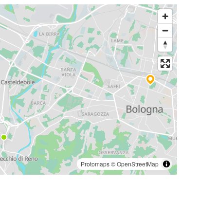
Protomaps
©
OpenStreetMap