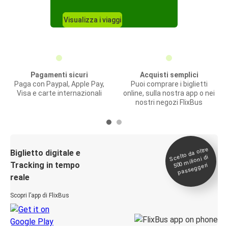
Visualizza i viaggi
Pagamenti sicuri
Acquisti semplici
Paga con Paypal, Apple Pay,
Puoi comprare i biglietti
Visa e carte internazionali
online, sulla nostra app o nei
nostri negozi FlixBus
Scelto da oltre
500
Biglietto digitale e
milioni di
Tracking in tempo
passeggeri
reale
Scopri l’app di FlixBus