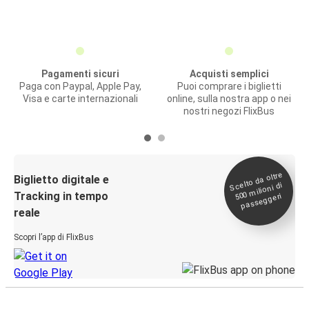
Pagamenti sicuri
Acquisti semplici
Paga con Paypal, Apple Pay,
Puoi comprare i biglietti
Visa e carte internazionali
online, sulla nostra app o nei
nostri negozi FlixBus
Scelto da oltre
500
Biglietto digitale e
milioni di
Tracking in tempo
passeggeri
reale
Scopri l’app di FlixBus