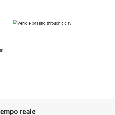
00
 tempo reale