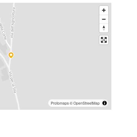
Protomaps
©
OpenStreetMap