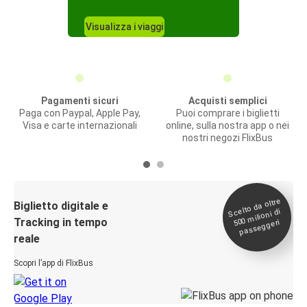
Visualizza i viaggi
Pagamenti sicuri
Acquisti semplici
Paga con Paypal, Apple Pay,
Puoi comprare i biglietti
Visa e carte internazionali
online, sulla nostra app o nei
nostri negozi FlixBus
Scelto da oltre
500
Biglietto digitale e
milioni di
Tracking in tempo
passeggeri
reale
Scopri l’app di FlixBus