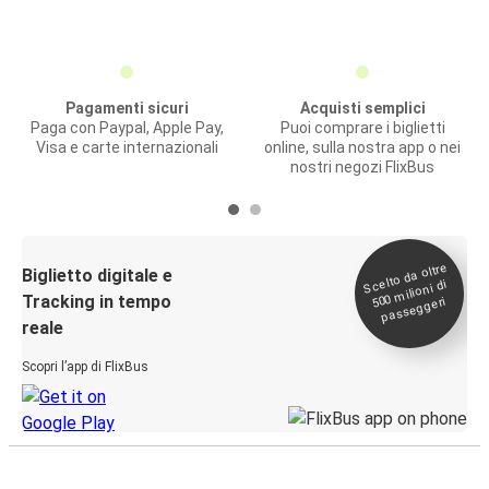
Pagamenti sicuri
Acquisti semplici
Paga con Paypal, Apple Pay,
Puoi comprare i biglietti
Visa e carte internazionali
online, sulla nostra app o nei
nostri negozi FlixBus
Scelto da oltre
500
Biglietto digitale e
milioni di
Tracking in tempo
passeggeri
reale
Scopri l’app di FlixBus