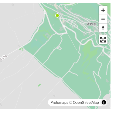
Protomaps
©
OpenStreetMap