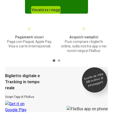
Visualizza i viaggi
Pagamenti sicuri
Acquisti semplici
Paga con Paypal, Apple Pay,
Puoi comprare i biglietti
Visa e carte internazionali
online, sulla nostra app o nei
nostri negozi FlixBus
Scelto da oltre
500
Biglietto digitale e
milioni di
Tracking in tempo
passeggeri
reale
Scopri l’app di FlixBus