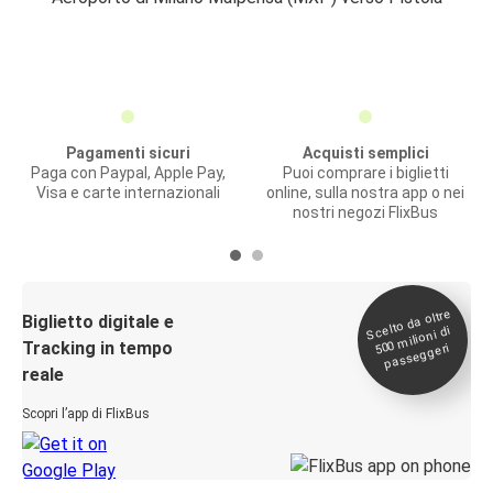
Pagamenti sicuri
Acquisti semplici
Paga con Paypal, Apple Pay,
Puoi comprare i biglietti
Visa e carte internazionali
online, sulla nostra app o nei
nostri negozi FlixBus
Scelto da oltre
500
Biglietto digitale e
milioni di
Tracking in tempo
passeggeri
reale
Scopri l’app di FlixBus