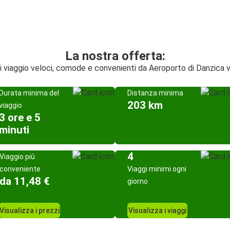
La nostra offerta:
di viaggio veloci, comode e convenienti da Aeroporto di Danzica 
Durata minima del
Distanza minima
203 km
viaggio
3 ore e 5
minuti
4
Viaggio più
conveniente
Viaggi minimi ogni
da 11,48 €
giorno
Visualizza i prezzi
Visualizza i viaggi