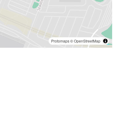
Protomaps
©
OpenStreetMap