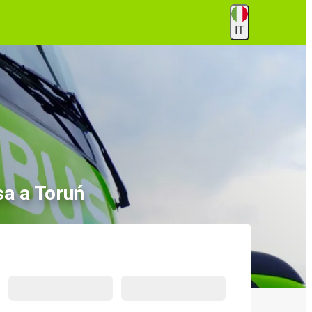
IT
a a Toruń