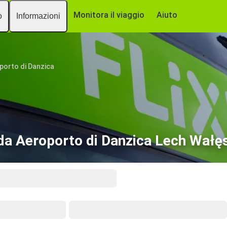
Monitora il viaggio
Aiuto
o
Informazioni
porto di Danzica
da Aeroporto di Danzica Lech Wałęs