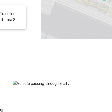
-Transfer:
taforma 8
00