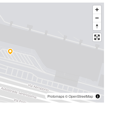
Protomaps
©
OpenStreetMap