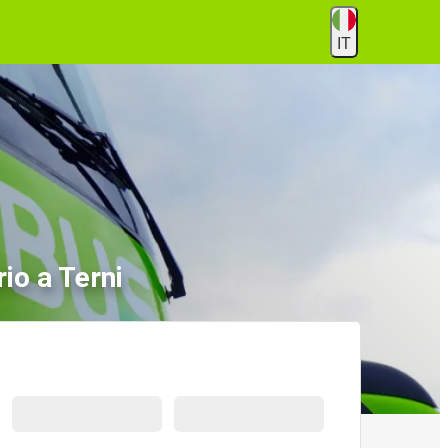
IT
io a Terni