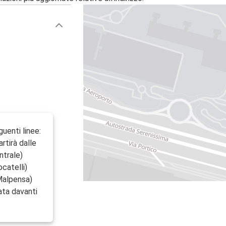
enti linee:
rtirà dalle
ntrale)
catelli)
 Malpensa)
ata davanti