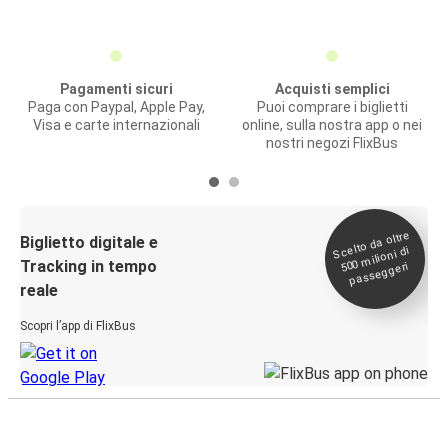
Pagamenti sicuri
Acquisti semplici
Paga con Paypal, Apple Pay,
Puoi comprare i biglietti
Visa e carte internazionali
online, sulla nostra app o nei
nostri negozi FlixBus
Scelto da oltre
500
Biglietto digitale e
milioni di
Tracking in tempo
passeggeri
reale
Scopri l’app di FlixBus