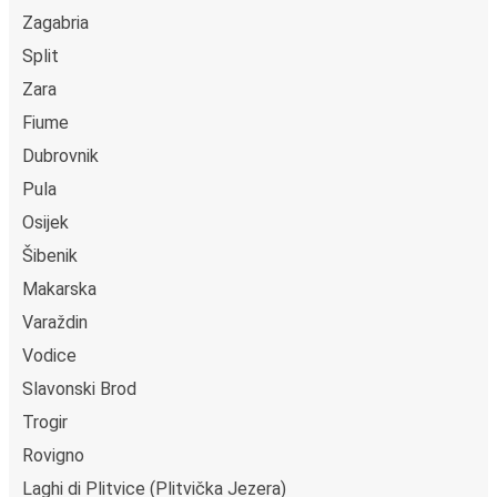
Zagabria
Split
Zara
Fiume
Dubrovnik
Pula
Osijek
Šibenik
Makarska
Varaždin
Vodice
Slavonski Brod
Trogir
Rovigno
Laghi di Plitvice (Plitvička Jezera)