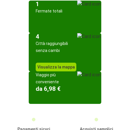
1
Fermate totali
4
Città raggiungibili
senza cambi
Visualizza la mappa
Viaggio più
conveniente
da 6,98 €
Pagamenti sicuri
Acquisti semplici