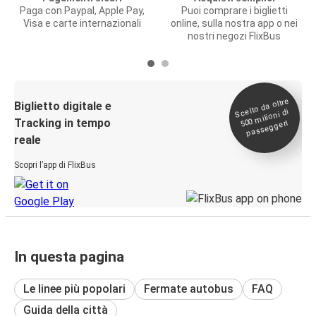
Paga con Paypal, Apple Pay,
Puoi comprare i biglietti
Visa e carte internazionali
online, sulla nostra app o nei
nostri negozi FlixBus
Scelto da oltre
500
Biglietto digitale e
milioni di
Tracking in tempo
passeggeri
reale
Scopri l’app di FlixBus
In questa pagina
Le linee più popolari
Fermate autobus
FAQ
Guida della città