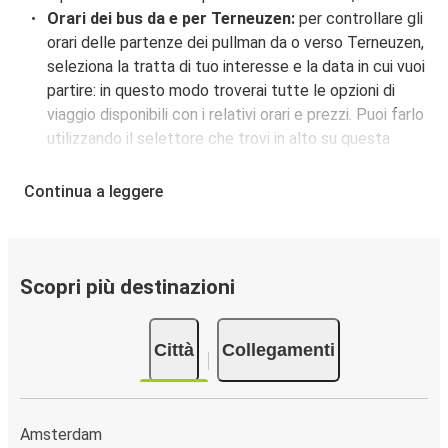
Orari dei bus da e per Terneuzen:
per controllare gli
orari delle partenze dei pullman da o verso Terneuzen,
seleziona la tratta di tuo interesse e la data in cui vuoi
partire: in questo modo troverai tutte le opzioni di
viaggio disponibili con i relativi orari e prezzi. Puoi farlo
utilizzando il selettore che trovi in alto su questa
questa pagina oppure utilizzando la nostra
mappa
interattiva
.
Continua a leggere
Fermata del bus a Terneuzen:
i pullman FlixBus
servono una singola fermata a Terneuzen. Localizzala
facilmente utilizzando la mappa disponibile su questa
pagina.
Scopri più destinazioni
Città collegate a Terneuzen:
tra le 4 destinazioni
collegate dai pullman FlixBus a Terneuzen le più
Città
Collegamenti
popolari sono: Amsterdam, Gand, L'Aia.
Amsterdam