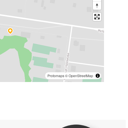
Protomaps
©
OpenStreetMap