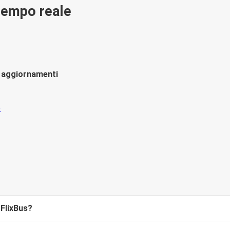
 tempo reale
li aggiornamenti
 FlixBus?