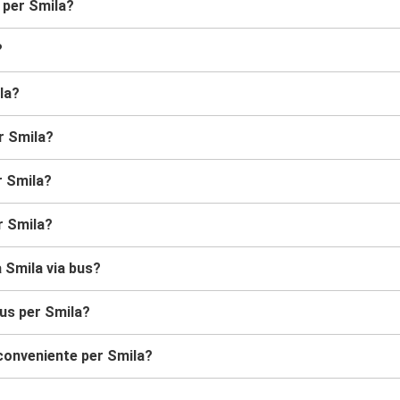
 per Smila?
?
la?
er Smila?
r Smila?
r Smila?
a Smila via bus?
bus per Smila?
conveniente per Smila?