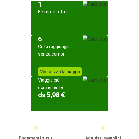
1
Fermate totali
6
Città raggiungibili
senza cambi
Visualizza la mappa
Viaggio più
conveniente
da 5,98 €
Pagamenti sicuri
Acquisti semplici