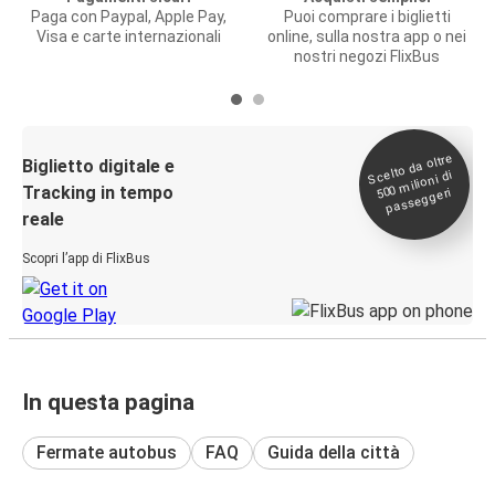
Paga con Paypal, Apple Pay,
Puoi comprare i biglietti
Visa e carte internazionali
online, sulla nostra app o nei
nostri negozi FlixBus
Scelto da oltre
500
Biglietto digitale e
milioni di
Tracking in tempo
passeggeri
reale
Scopri l’app di FlixBus
In questa pagina
Fermate autobus
FAQ
Guida della città