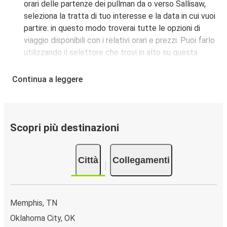
orari delle partenze dei pullman da o verso Sallisaw,
seleziona la tratta di tuo interesse e la data in cui vuoi
partire: in questo modo troverai tutte le opzioni di
viaggio disponibili con i relativi orari e prezzi. Puoi farlo
utilizzando il selettore che trovi in alto su questa
questa pagina oppure utilizzando la nostra
mappa
interattiva
.
Continua a leggere
Fermata del bus a Sallisaw:
i pullman FlixBus
servono una singola fermata a Sallisaw. Localizzala
facilmente utilizzando la mappa disponibile su questa
pagina.
Scopri più destinazioni
Città collegate a Sallisaw:
tra le 6 destinazioni
collegate dai pullman FlixBus a Sallisaw le più popolari
Città
Collegamenti
sono: Oklahoma City, Springfield, Dallas.
Memphis, TN
Oklahoma City, OK