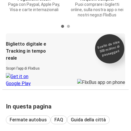
Paga con Paypal, Apple Pay,
Puoi comprare i biglietti
Visa e carte internazionali
online, sulla nostra app o nei
nostri negozi FlixBus
Scelto da oltre
500
Biglietto digitale e
milioni di
Tracking in tempo
passeggeri
reale
Scopri l’app di FlixBus
In questa pagina
Fermate autobus
FAQ
Guida della città