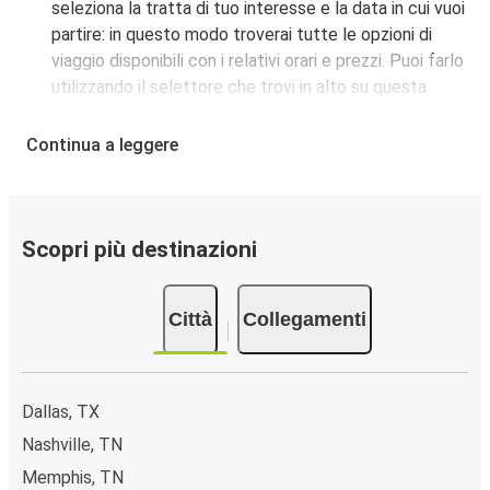
seleziona la tratta di tuo interesse e la data in cui vuoi
partire: in questo modo troverai tutte le opzioni di
viaggio disponibili con i relativi orari e prezzi. Puoi farlo
utilizzando il selettore che trovi in alto su questa
questa pagina oppure utilizzando la nostra
mappa
interattiva
.
Continua a leggere
Fermata del bus a Bryant:
i pullman FlixBus servono
una singola fermata a Bryant. Localizzala facilmente
utilizzando la mappa disponibile su questa pagina.
Città collegate a Bryant:
tra le 13 destinazioni
Scopri più destinazioni
collegate dai pullman FlixBus a Bryant le più popolari
sono: Dallas, Memphis, Atlanta.
Città
Collegamenti
Dallas, TX
Nashville, TN
Memphis, TN