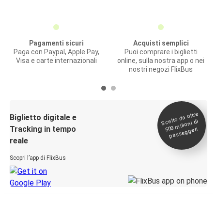
Pagamenti sicuri
Acquisti semplici
Paga con Paypal, Apple Pay,
Puoi comprare i biglietti
Visa e carte internazionali
online, sulla nostra app o nei
nostri negozi FlixBus
Scelto da oltre
500
Biglietto digitale e
milioni di
Tracking in tempo
passeggeri
reale
Scopri l’app di FlixBus