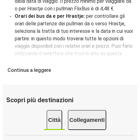
dalla data di viaggio. Il prezzo minimo per viaggiare da
o per Hrastje con i pullman FlixBus è di 4,48 €.
Orari dei bus da e per Hrastje:
per controllare gli
orari delle partenze dei pullman da o verso Hrastje,
seleziona la tratta di tuo interesse e la data in cui vuoi
partire: in questo modo troverai tutte le opzioni di
viaggio disponibili con i relativi orari e prezzi. Puoi farlo
utilizzando il selettore che trovi in alto su questa
questa pagina oppure utilizzando la nostra
mappa
interattiva
.
Continua a leggere
Fermata del bus a Hrastje:
i pullman FlixBus servono
una singola fermata a Hrastje. Localizzala facilmente
utilizzando la mappa disponibile su questa pagina.
Città collegate a Hrastje:
tra le 18 destinazioni
Scopri più destinazioni
collegate dai pullman FlixBus a Hrastje le più popolari
sono: Breznica, Novi Marof.
Città
Collegamenti