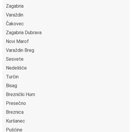
Zagabria
Varaždin
Čakovec
Zagabria Dubrava
Novi Marof
Varaždin Breg
Sesvete
Nedelišće
Turčin
Bisag
Breznički Hum
Presečno
Breznica
Kuršanec
Pušćine