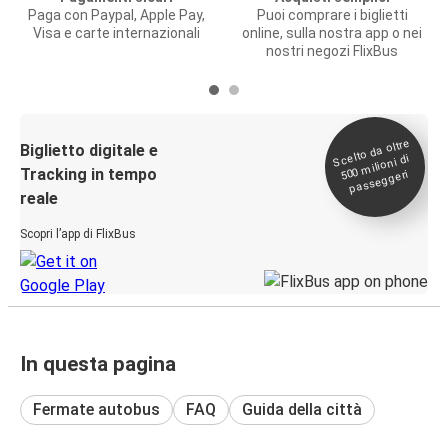
Paga con Paypal, Apple Pay,
Puoi comprare i biglietti
Visa e carte internazionali
online, sulla nostra app o nei
nostri negozi FlixBus
Scelto da oltre
500
Biglietto digitale e
milioni di
Tracking in tempo
passeggeri
reale
Scopri l’app di FlixBus
In questa pagina
Fermate autobus
FAQ
Guida della città