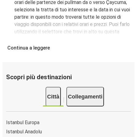
orari delle partenze dei pullman da o verso Çaycuma,
seleziona la tratta di tuo interesse e la data in cui vuoi
partire: in questo modo troverai tutte le opzioni di
viaggio disponibili con i relativi orari e prezzi. Puoi farlo
utilizzando il selettore che trovi in alto su questa
questa pagina oppure utilizzando la nostra
mappa
interattiva
.
Continua a leggere
Fermata del bus a Çaycuma:
i pullman FlixBus
servono una singola fermata a Çaycuma. Localizzala
facilmente utilizzando la mappa disponibile su questa
pagina.
Scopri più destinazioni
Città collegate a Çaycuma:
tra le 94 destinazioni
collegate dai pullman FlixBus a Çaycuma le più
Città
Collegamenti
popolari sono: Ankara, Istanbul Europa, Istanbul
Anadolu.
Istanbul Europa
Istanbul Anadolu