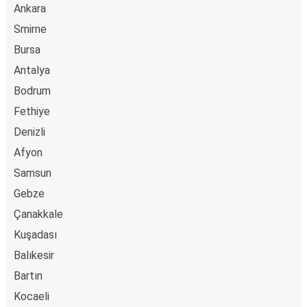
Ankara
Smirne
Bursa
Antalya
Bodrum
Fethiye
Denizli
Afyon
Samsun
Gebze
Çanakkale
Kuşadası
Balıkesir
Bartın
Kocaeli