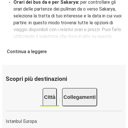
Orari dei bus da e per Sakarya:
per controllare gli
orari delle partenze dei pullman da o verso Sakarya,
seleziona la tratta di tuo interesse e la data in cui vuoi
partire: in questo modo troverai tutte le opzioni di
viaggio disponibili con i relativi orari e prezzi. Puoi farlo
utilizzando il selettore che trovi in alto su questa
questa pagina oppure utilizzando la nostra
mappa
interattiva
.
Continua a leggere
Fermata del bus a Sakarya:
i pullman FlixBus
servono una singola fermata a Sakarya. Localizzala
facilmente utilizzando la mappa disponibile su questa
pagina.
Scopri più destinazioni
Città collegate a Sakarya:
tra le 213 destinazioni
collegate dai pullman FlixBus a Sakarya le più popolari
Città
Collegamenti
sono: Bursa, Ankara, Istanbul Anadolu.
Istanbul Europa