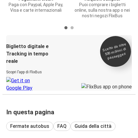
Paga con Paypal, Apple Pay,
Puoi comprare i biglietti
Visa e carte internazionali
online, sulla nostra app o nei
nostri negozi FlixBus
Scelto da oltre
500
Biglietto digitale e
milioni di
Tracking in tempo
passeggeri
reale
Scopri l’app di FlixBus
In questa pagina
Fermate autobus
FAQ
Guida della città