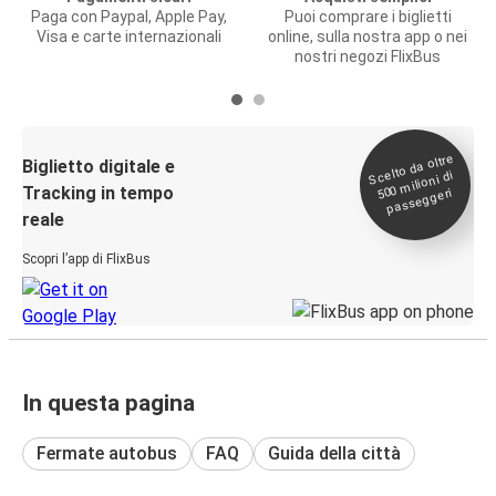
Paga con Paypal, Apple Pay,
Puoi comprare i biglietti
Visa e carte internazionali
online, sulla nostra app o nei
nostri negozi FlixBus
Scelto da oltre
500
Biglietto digitale e
milioni di
Tracking in tempo
passeggeri
reale
Scopri l’app di FlixBus
In questa pagina
Fermate autobus
FAQ
Guida della città