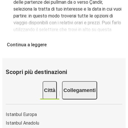
delle partenze dei pullman da o verso Çandír,
seleziona la tratta di tuo interesse e la data in cui vuoi
partire: in questo modo troverai tutte le opzioni di
viaggio disponibili con i relativi orari e prezzi. Puoi farlo
utilizzando il selettore che trovi in alto su questa
questa pagina oppure utilizzando la nostra
mappa
interattiva
.
Continua a leggere
Fermata del bus a Çandír:
i pullman FlixBus servono
una singola fermata a Çandír. Localizzala facilmente
utilizzando la mappa disponibile su questa pagina.
Città collegate a Çandír:
tra le 12 destinazioni
Scopri più destinazioni
collegate dai pullman FlixBus a Çandír le più popolari
sono: Ankara, Istanbul Europa, Yozgat.
Città
Collegamenti
Istanbul Europa
Istanbul Anadolu