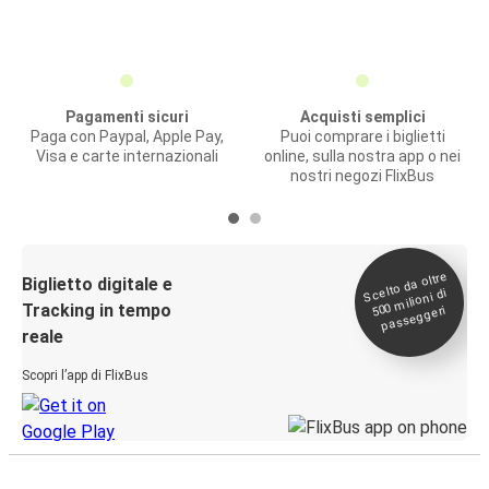
Pagamenti sicuri
Acquisti semplici
Paga con Paypal, Apple Pay,
Puoi comprare i biglietti
Visa e carte internazionali
online, sulla nostra app o nei
nostri negozi FlixBus
Scelto da oltre
500
Biglietto digitale e
milioni di
Tracking in tempo
passeggeri
reale
Scopri l’app di FlixBus