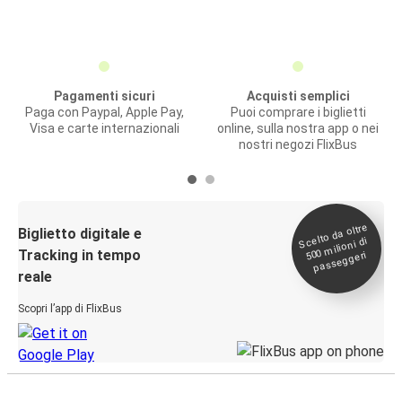
Pagamenti sicuri
Acquisti semplici
Paga con Paypal, Apple Pay,
Puoi comprare i biglietti
Visa e carte internazionali
online, sulla nostra app o nei
nostri negozi FlixBus
Scelto da oltre
500
Biglietto digitale e
milioni di
Tracking in tempo
passeggeri
reale
Scopri l’app di FlixBus