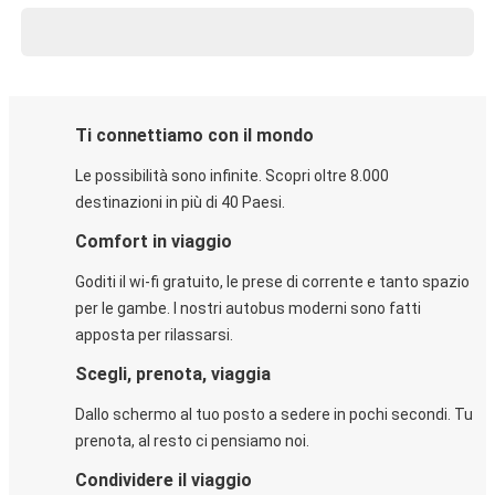
Ti connettiamo con il mondo
Le possibilità sono infinite. Scopri oltre 8.000
destinazioni in più di 40 Paesi.
Comfort in viaggio
Goditi il wi-fi gratuito, le prese di corrente e tanto spazio
per le gambe. I nostri autobus moderni sono fatti
apposta per rilassarsi.
Scegli, prenota, viaggia
Dallo schermo al tuo posto a sedere in pochi secondi. Tu
prenota, al resto ci pensiamo noi.
Condividere il viaggio