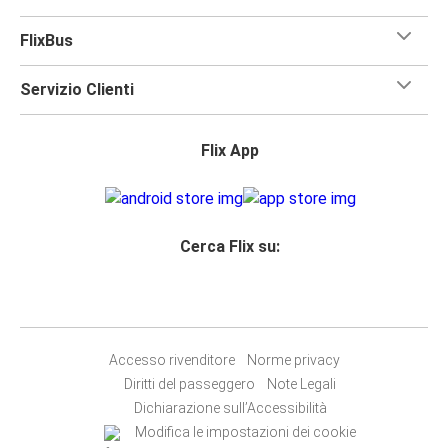
FlixBus
Servizio Clienti
Flix App
Cerca Flix su:
Accesso rivenditore
Norme privacy
Diritti del passeggero
Note Legali
Dichiarazione sull’Accessibilità
Modifica le impostazioni dei cookie