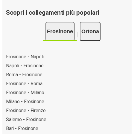
Scopri i collegamenti più popolari
Frosinone
Ortona
Frosinone - Napoli
Napoli - Frosinone
Roma - Frosinone
Frosinone - Roma
Frosinone - Milano
Milano - Frosinone
Frosinone - Firenze
Salerno - Frosinone
Bari - Frosinone