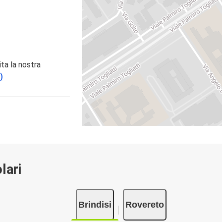
ita la nostra
)
lari
Brindisi
Rovereto