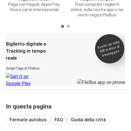
Paga con Paypal, Apple Pay,
Puoi comprare i biglietti
Visa e carte internazionali
online, sulla nostra app o nei
nostri negozi FlixBus
Scelto da oltre
500
Biglietto digitale e
milioni di
Tracking in tempo
passeggeri
reale
Scopri l’app di FlixBus
In questa pagina
Fermate autobus
FAQ
Guida della città