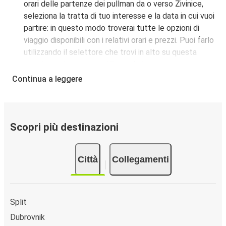
orari delle partenze dei pullman da o verso Živinice,
seleziona la tratta di tuo interesse e la data in cui vuoi
partire: in questo modo troverai tutte le opzioni di
viaggio disponibili con i relativi orari e prezzi. Puoi farlo
utilizzando il selettore che trovi in alto su questa
questa pagina oppure utilizzando la nostra
mappa
interattiva
.
Continua a leggere
Fermata del bus a Živinice:
i pullman FlixBus servono
una singola fermata a Živinice. Localizzala facilmente
utilizzando la mappa disponibile su questa pagina.
Città collegate a Živinice:
tra le 3 destinazioni
Scopri più destinazioni
collegate dai pullman FlixBus a Živinice le più popolari
sono: Split.
Città
Collegamenti
Split
Dubrovnik