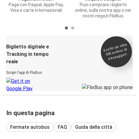
Paga con Paypal, Apple Pay,
Puoi comprare i biglietti
Visa e carte internazionali
online, sulla nostra app o nei
nostri negozi FlixBus
Scelto da oltre
500
Biglietto digitale e
milioni di
Tracking in tempo
passeggeri
reale
Scopri l’app di FlixBus
In questa pagina
Fermate autobus
FAQ
Guida della città