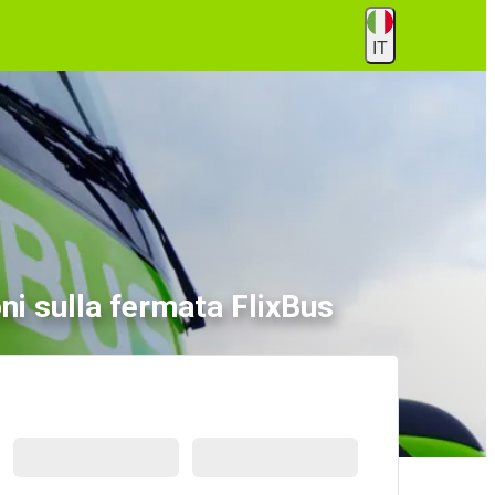
IT
ni sulla fermata FlixBus