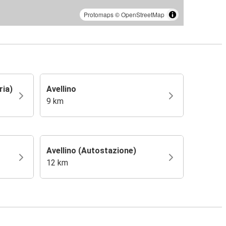
Protomaps
©
OpenStreetMap
ria)
Avellino
9 km
Avellino (Autostazione)
12 km