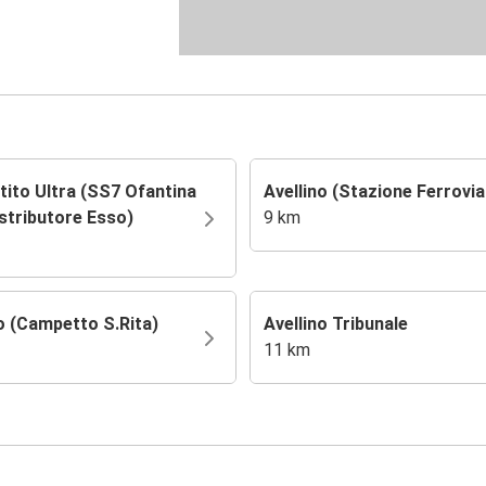
tito Ultra (SS7 Ofantina
Avellino (Stazione Ferrovia
istributore Esso)
9 km
o (Campetto S.Rita)
Avellino Tribunale
11 km