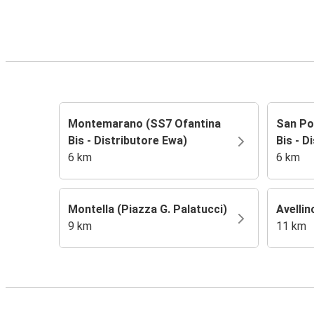
Montemarano (SS7 Ofantina
San Po
Bis - Distributore Ewa)
Bis - D
6 km
6 km
Montella (Piazza G. Palatucci)
Avellin
9 km
11 km