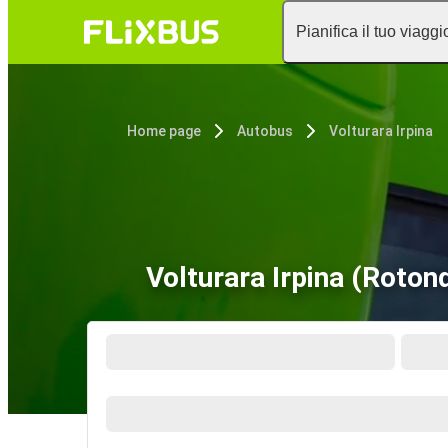
Pianifica il tuo viaggi
Home page
Autobus
Volturara Irpina
Volturara Irpina (Roton