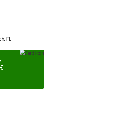
ch, FL
e
 €