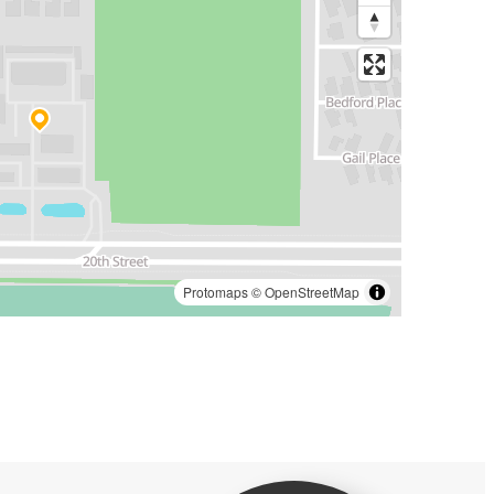
Protomaps
©
OpenStreetMap