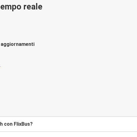
 tempo reale
li aggiornamenti
ch con FlixBus?