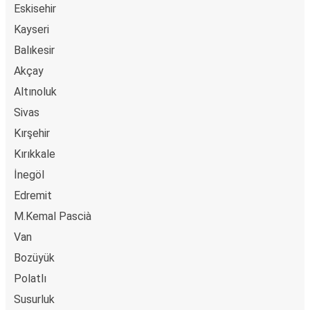
Eskisehir
Kayseri
Balıkesir
Akçay
Altınoluk
Sivas
Kırşehir
Kırıkkale
İnegöl
Edremit
M.Kemal Pascià
Van
Bozüyük
Polatlı
Susurluk