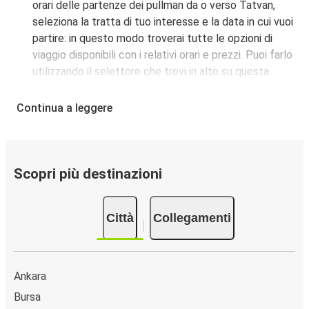
orari delle partenze dei pullman da o verso Tatvan,
seleziona la tratta di tuo interesse e la data in cui vuoi
partire: in questo modo troverai tutte le opzioni di
viaggio disponibili con i relativi orari e prezzi. Puoi farlo
utilizzando il selettore che trovi in alto su questa
questa pagina oppure utilizzando la nostra
mappa
interattiva
.
Continua a leggere
Fermata del bus a Tatvan:
i pullman FlixBus servono
una singola fermata a Tatvan. Localizzala facilmente
utilizzando la mappa disponibile su questa pagina.
Città collegate a Tatvan:
tra le 27 destinazioni
Scopri più destinazioni
collegate dai pullman FlixBus a Tatvan le più popolari
sono: Ankara, Muş, Van.
Città
Collegamenti
Ankara
Bursa