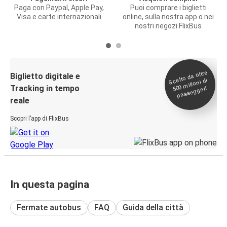
Paga con Paypal, Apple Pay,
Puoi comprare i biglietti
Visa e carte internazionali
online, sulla nostra app o nei
nostri negozi FlixBus
Scelto da oltre
500
Biglietto digitale e
milioni di
Tracking in tempo
passeggeri
reale
Scopri l’app di FlixBus
In questa pagina
Fermate autobus
FAQ
Guida della città