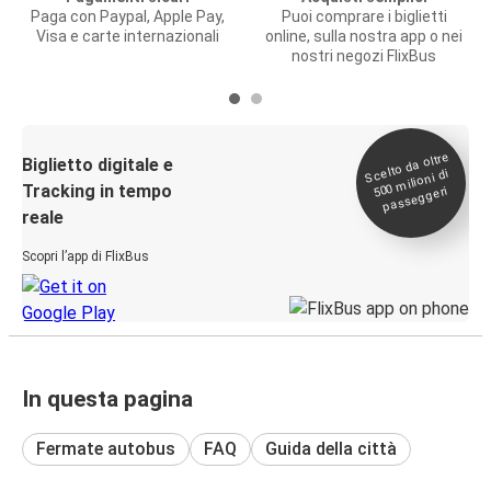
Paga con Paypal, Apple Pay,
Puoi comprare i biglietti
Visa e carte internazionali
online, sulla nostra app o nei
nostri negozi FlixBus
Scelto da oltre
500
Biglietto digitale e
milioni di
Tracking in tempo
passeggeri
reale
Scopri l’app di FlixBus
In questa pagina
Fermate autobus
FAQ
Guida della città