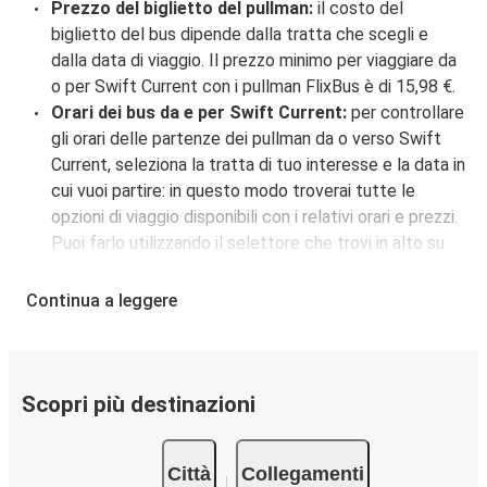
Prezzo del biglietto del pullman:
il costo del
biglietto del bus dipende dalla tratta che scegli e
dalla data di viaggio. Il prezzo minimo per viaggiare da
o per Swift Current con i pullman FlixBus è di 15,98 €.
Orari dei bus da e per Swift Current:
per controllare
gli orari delle partenze dei pullman da o verso Swift
Current, seleziona la tratta di tuo interesse e la data in
cui vuoi partire: in questo modo troverai tutte le
opzioni di viaggio disponibili con i relativi orari e prezzi.
Puoi farlo utilizzando il selettore che trovi in alto su
questa questa pagina oppure utilizzando la nostra
mappa interattiva
.
Continua a leggere
Fermata del bus a Swift Current:
i pullman FlixBus
servono una singola fermata a Swift Current.
Localizzala facilmente utilizzando la mappa
disponibile su questa pagina.
Scopri più destinazioni
Città collegate a Swift Current:
tra le 9 destinazioni
collegate dai pullman FlixBus a Swift Current le più
Città
Collegamenti
popolari sono: Regina, Calgary, Medicine Hat.