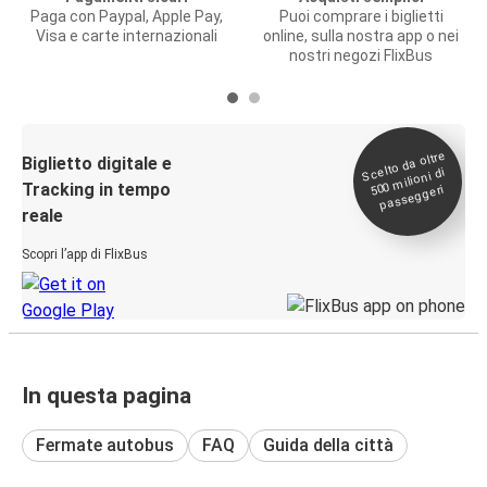
Paga con Paypal, Apple Pay,
Puoi comprare i biglietti
Visa e carte internazionali
online, sulla nostra app o nei
nostri negozi FlixBus
Scelto da oltre
500
Biglietto digitale e
milioni di
Tracking in tempo
passeggeri
reale
Scopri l’app di FlixBus
In questa pagina
Fermate autobus
FAQ
Guida della città