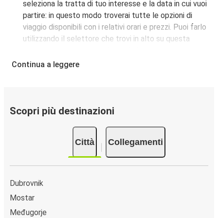
seleziona la tratta di tuo interesse e la data in cui vuoi
partire: in questo modo troverai tutte le opzioni di
viaggio disponibili con i relativi orari e prezzi. Puoi farlo
utilizzando il selettore che trovi in alto su questa
questa pagina oppure utilizzando la nostra
mappa
interattiva
.
Continua a leggere
Fermata del bus a Stolac:
i pullman FlixBus servono
una singola fermata a Stolac. Localizzala facilmente
utilizzando la mappa disponibile su questa pagina.
Città collegate a Stolac:
tra le 8 destinazioni
Scopri più destinazioni
collegate dai pullman FlixBus a Stolac le più popolari
sono: Slano.
Città
Collegamenti
Dubrovnik
Mostar
Međugorje