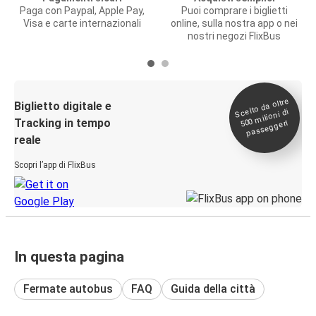
Paga con Paypal, Apple Pay,
Puoi comprare i biglietti
Visa e carte internazionali
online, sulla nostra app o nei
nostri negozi FlixBus
Scelto da oltre
500
Biglietto digitale e
milioni di
Tracking in tempo
passeggeri
reale
Scopri l’app di FlixBus
In questa pagina
Fermate autobus
FAQ
Guida della città