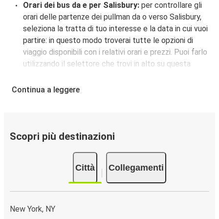
Orari dei bus da e per Salisbury:
per controllare gli
orari delle partenze dei pullman da o verso Salisbury,
seleziona la tratta di tuo interesse e la data in cui vuoi
partire: in questo modo troverai tutte le opzioni di
viaggio disponibili con i relativi orari e prezzi. Puoi farlo
utilizzando il selettore che trovi in alto su questa
questa pagina oppure utilizzando la nostra
mappa
interattiva
.
Continua a leggere
Fermata del bus a Salisbury:
i pullman FlixBus
servono una singola fermata a Salisbury. Localizzala
facilmente utilizzando la mappa disponibile su questa
pagina.
Scopri più destinazioni
Città collegate a Salisbury:
tra le 14 destinazioni
collegate dai pullman FlixBus a Salisbury le più
Città
Collegamenti
popolari sono: Atlanta, Washington, New York.
New York, NY