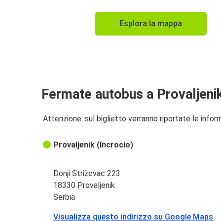
Esplora la mappa
Fermate autobus a Provaljeni
Attenzione: sul biglietto verranno riportate le informa
Provaljenik (Incrocio)
Donji Striževac 223
18330 Provaljenik
Serbia
Visualizza questo indirizzo su Google Maps