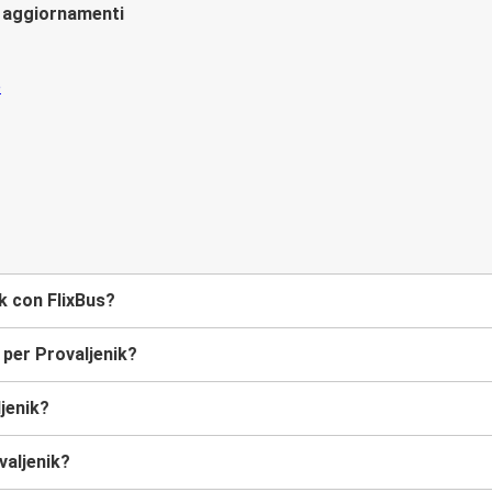
li aggiornamenti
ik con FlixBus?
 per Provaljenik?
jenik?
valjenik?