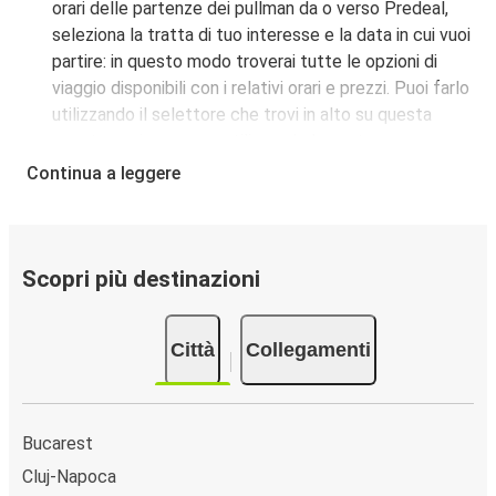
orari delle partenze dei pullman da o verso Predeal,
seleziona la tratta di tuo interesse e la data in cui vuoi
partire: in questo modo troverai tutte le opzioni di
viaggio disponibili con i relativi orari e prezzi. Puoi farlo
utilizzando il selettore che trovi in alto su questa
questa pagina oppure utilizzando la nostra
mappa
interattiva
.
Continua a leggere
Fermata del bus a Predeal:
i pullman FlixBus servono
una singola fermata a Predeal. Localizzala facilmente
utilizzando la mappa disponibile su questa pagina.
Città collegate a Predeal:
tra le 11 destinazioni
Scopri più destinazioni
collegate dai pullman FlixBus a Predeal le più popolari
sono: Cluj-Napoca, Bucarest, Târgu Mureș.
Città
Collegamenti
Bucarest
Cluj-Napoca