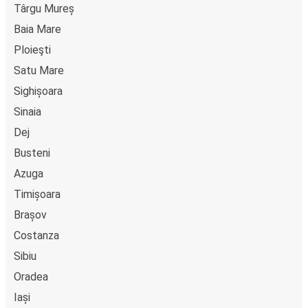
Târgu Mureș
Baia Mare
Ploieşti
Satu Mare
Sighișoara
Sinaia
Dej
Busteni
Azuga
Timișoara
Brașov
Costanza
Sibiu
Oradea
Iași